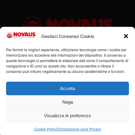
Gestisci Consenso Cookie
Sede legale: Via Cassino, 1 – 47923 Rimini (RN) – Ufficio:
Per fornire le migliori esperienze, utilizziamo tecnologie come i cookie per
memorizzare e/o accedere alle informazioni del dispositivo. Il consenso a
Via Flaminia, 185/B – 47923 Rimini (RN) – P.IVA:
queste tecnologie ci permetterà di elaborare dati come il comportamento di
00951980408
navigazione o ID unici su questo sito. Non acconsentire o ritirare il
Tel. +39 0541 684352 – Cell +39 336 378555 –
consenso può influire negativamente su alcune caratteristiche e funzioni.
info@novalis.it
Accetta
Nega
Visualizza le preferenze
© Copyright - Novalis Music 2019-2026 - Tutti i diritti riservati -
Realizzazione
siti internet Rimini: Agenzia Piras
Cookie Policy
Dichiarazione sulla Privacy