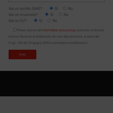
Sei un iscritto SIAE?
Si
No
Sei un musicista?
Si
No
Sei un DJ?
Si
No
Presa visione dell’
informativa sulla privacy
, autorizzo la Novalis
Edizioni Musicali al trattamento dei miei dati personali, ai sensi del
D.lgs. 196 del 30 giugno 2003 e successive modificazioni.