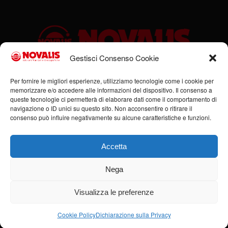
Gestisci Consenso Cookie
Sede legale: Via Cassino, 1 – 47923 Rimini (RN) – Ufficio:
Per fornire le migliori esperienze, utilizziamo tecnologie come i cookie per
memorizzare e/o accedere alle informazioni del dispositivo. Il consenso a
Via Flaminia, 185/B – 47923 Rimini (RN) – P.IVA:
queste tecnologie ci permetterà di elaborare dati come il comportamento di
00951980408
navigazione o ID unici su questo sito. Non acconsentire o ritirare il
Tel. +39 0541 684352 – Cell +39 336 378555 –
consenso può influire negativamente su alcune caratteristiche e funzioni.
info@novalis.it
Accetta
Nega
Visualizza le preferenze
© Copyright - Novalis Music 2019-2026 - Tutti i diritti riservati -
Realizzazione
siti internet Rimini: Agenzia Piras
Cookie Policy
Dichiarazione sulla Privacy