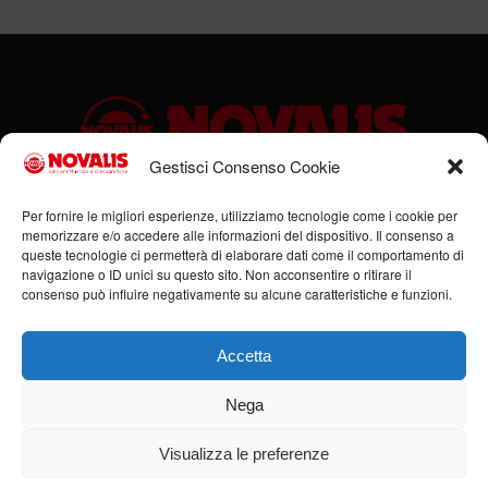
Gestisci Consenso Cookie
Sede legale: Via Cassino, 1 – 47923 Rimini (RN) – Ufficio:
Per fornire le migliori esperienze, utilizziamo tecnologie come i cookie per
memorizzare e/o accedere alle informazioni del dispositivo. Il consenso a
Via Flaminia, 185/B – 47923 Rimini (RN) – P.IVA:
queste tecnologie ci permetterà di elaborare dati come il comportamento di
00951980408
navigazione o ID unici su questo sito. Non acconsentire o ritirare il
Tel. +39 0541 684352 – Cell +39 336 378555 –
consenso può influire negativamente su alcune caratteristiche e funzioni.
info@novalis.it
Accetta
Nega
Visualizza le preferenze
© Copyright - Novalis Music 2019-2026 - Tutti i diritti riservati -
Realizzazione
siti internet Rimini: Agenzia Piras