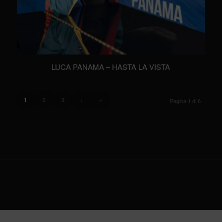
LUCA PANAMA – HASTA LA VISTA
2
3
›
»
1
Pagina 1 di 6