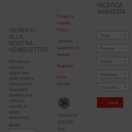
RICERCA
AVANZATA
Privacy &
Cookies
ISCRIVITI
Policy
ALLA
Titolo
Termini e
NOSTRA
Condizioni di
NEWSLETTER
Genere
Vendita
Solista
Per essere
Registrati
sempre
aggiornato
Interprete
Il mio
sulle novità e
informazioni
account
Compositore
importanti
direttamente
nella tua
Cerca
casella di
posta
Licenza N°
elettronica.
235/I/05-
Email
*
364