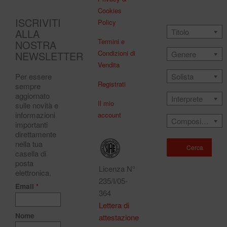
Cookies
ISCRIVITI
Policy
ALLA
Titolo
Termini e
NOSTRA
Condizioni di
NEWSLETTER
Genere
Vendita
Solista
Per essere
Registrati
sempre
aggiornato
Interprete
Il mio
sulle novità e
informazioni
account
Compositore
importanti
direttamente
nella tua
Cerca
casella di
posta
Licenza N°
elettronica.
235/I/05-
Email
*
364
Lettera di
Nome
attestazione