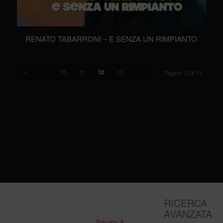
RENATO TABARRONI – E SENZA UN RIMPIANTO
«
‹
10
11
13
›
12
Pagina 12 di 13
RICERCA
AVANZATA
Privacy &