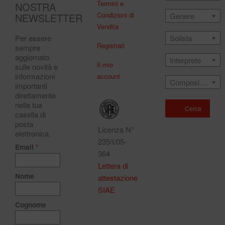
Termini e
NOSTRA
Condizioni di
NEWSLETTER
Genere
Vendita
Solista
Per essere
Registrati
sempre
aggiornato
Interprete
Il mio
sulle novità e
informazioni
account
Compositore
importanti
direttamente
nella tua
Cerca
casella di
posta
Licenza N°
elettronica.
235/I/05-
Email
*
364
Lettera di
Nome
attestazione
SIAE
Cognome