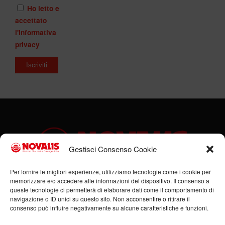
Ho letto e
accettato
l'informativa
privacy
Gestisci Consenso Cookie
Per fornire le migliori esperienze, utilizziamo tecnologie come i cookie per
memorizzare e/o accedere alle informazioni del dispositivo. Il consenso a
Sede legale: Via Cassino, 1 – 47923 Rimini (RN) –
queste tecnologie ci permetterà di elaborare dati come il comportamento di
Ufficio: Via Flaminia, 185/B – 47923 Rimini (RN) –
navigazione o ID unici su questo sito. Non acconsentire o ritirare il
P.IVA: 00951980408
consenso può influire negativamente su alcune caratteristiche e funzioni.
Tel. +39 0541 684352 – Cell +39 336 378555 –