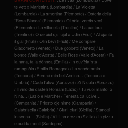
BRANI CONTENUTI:
te vett o Mariettina (Lombardia) / La Violetta
(Lombardia) / La smortina (Piemonte) / Osteria della
“Rosa Bianca” (Piemonte) / Oi bèla, voréis venì
(Piemonte) / La villanella (Trentino) / La pastora
(Trentino) / O ce biel cjs’ cjel a Udin (Friuli) / Al cjante
il gial (Friuli) / Olin bevi (Friuli) / Me compare
Giacometo (Veneto) / Due gobbetti (Veneto) / La
blonde (Valle d’Aosta) / Belle Rose (Valle d’Aosta) / Fa
la nana, fa la dönnca (Emilia) / In duv’èla ‘sta
rumagnòla (Emilia Romagna) / La vendemmia
(Toscana) / Perché mia bell’Annina… (Toscana e
Umbria) / Cade l’uliva (Abruzzo) / Zì Nicola (Abruzzo)
/ Il vino dei castelli Romani (Lazio) / Tu vuoi marito, o
Nina… (Lazio e Marche) / Fenesta ca lucive…
(Campania) / Priesto oje ninne (Campania) /
Calabrisella (Calabria) / Ciuri, ciuri (Sicilia) / Stanotti
in sonnu… (Sicilia) / Vitti ‘na crozza (Sicilia) / In pizzu
e cuddu monti (Sardegna).