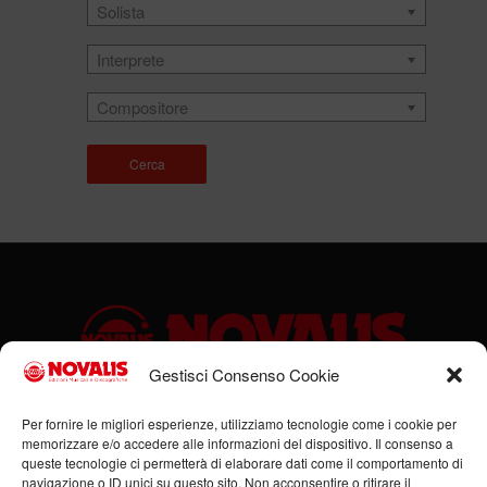
Solista
Interprete
Compositore
Cerca
Gestisci Consenso Cookie
Sede legale: Via Cassino, 1 – 47923 Rimini (RN) – Ufficio:
Per fornire le migliori esperienze, utilizziamo tecnologie come i cookie per
memorizzare e/o accedere alle informazioni del dispositivo. Il consenso a
Via Flaminia, 185/B – 47923 Rimini (RN) – P.IVA:
queste tecnologie ci permetterà di elaborare dati come il comportamento di
00951980408
navigazione o ID unici su questo sito. Non acconsentire o ritirare il