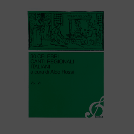
30 CELEBRI CANTI REGIONALI ITALIANI (volume VI)