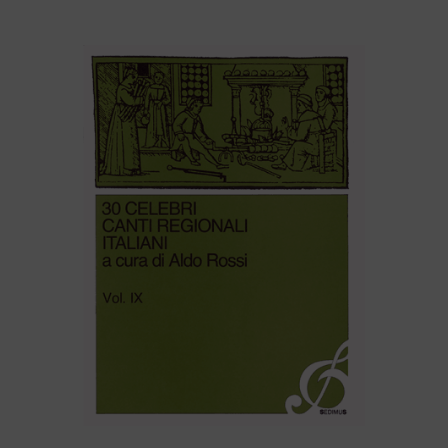
30 CELEBRI CANTI REGIONALI ITALIANI (volume X)