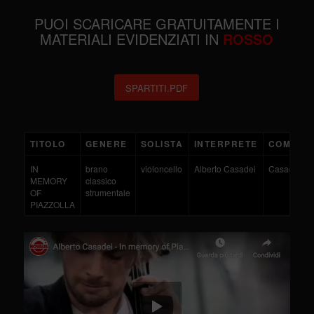
PUOI SCARICARE GRATUITAMENTE I
MATERIALI EVIDENZIATI IN
ROSSO
SPARTITI.PDF
TITOLO
GENERE
SOLISTA
INTERPRETE
COMPOS
IN
brano
violoncello
Alberto Casadei
Casadei
MEMORY
classico
OF
strumentale
PIAZZOLLA