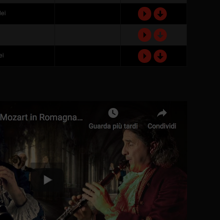
d
dei
P
d
P
d
ei
P