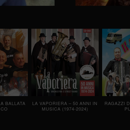
LA BALLATA
LA VAPORIERA – 50 ANNI IN
RAGAZZI D
CCO
MUSICA (1974-2024)
P