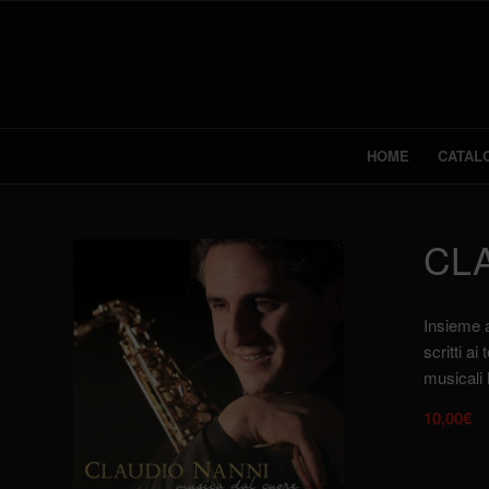
HOME
CATAL
CL
Insieme a
scritti a
musicali 
10,00
€