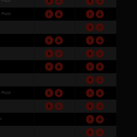
d
d
- Pozzi
P
P
d
d
- Pozzi
P
P
d
P
d
d
P
P
d
d
P
P
d
d
P
P
d
P
d
d
- Pozzi
P
P
d
d
P
P
d
i
P
d
P