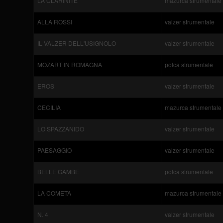
LA CLARINITE
mazurca strumentale
ALLA ROSSI
valzer strumentale
IL VALZER DELL'USIGNOLO
valzer strumentale
MOZART IN ROMAGNA
polca strumentale
EROS
valzer strumentale
CECILIA
mazurca strumentale
LO SPAZZANIDO
valzer strumentale
PAESAGGIO
valzer strumentale
BELLE GAMBE
polca strumentale
LA COMETA
mazurca strumentale
N. 4
valzer strumentale