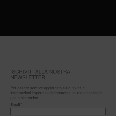
ISCRIVITI ALLA NOSTRA
NEWSLETTER
Per essere sempre aggiornato sulle novità e
informazioni importanti direttamente nella tua casella di
posta elettronica.
Email
*