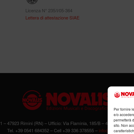
Licenza N° 235/I/05-364
Lettera di attestazione SIAE
Per fornire 
e/o accedere
permetterà d
 1 – 47923 Rimini (RN) – Ufficio: Via Flaminia, 185/B – 47923 Rimini
sito. Non ac
Tel. +39 0541 684352 – Cell +39 336 378555 –
info@novalis.it
caratteristic