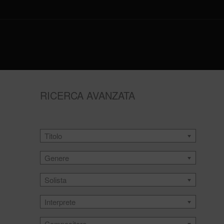
RICERCA AVANZATA
Titolo
Genere
Solista
Interprete
Compositore