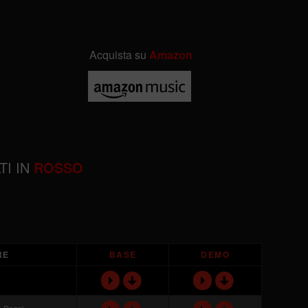
Acquista su
Amazon
TI IN
ROSSO
RE
BASE
DEMO
d
d
P
P