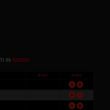
TI IN
ROSSO
BASE
DEMO
d
P
d
P
d
P