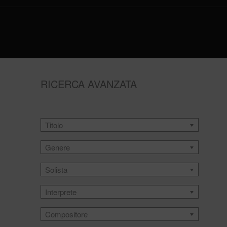
RICERCA AVANZATA
Titolo
Genere
Solista
Interprete
Compositore