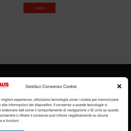
Cerca
Gestisci Consenso Cookie
le migliori esperienze, utilizziamo tecnologie come i cookie per memorizzare
 alle informazioni del dispositivo. Il consenso a queste tecnologie ci
i elaborare dati come il comportamento di navigazione o ID unici su questo
 (RN) – P.IVA: 00951980408
consentire o ritirare il consenso può influire negativamente su alcune
he e funzioni.