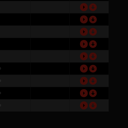
d
P
d
P
d
P
d
P
d
P
d
o
P
d
o
P
d
o
P
d
o
P