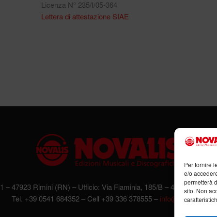
Licenza N° 235/I/05-364
Lettera di attestazione SIAE
Per fornire 
e/o accedere
permetterà d
 1 – 47923 Rimini (RN) – Ufficio: Via Flaminia, 185/B – 47923 Rimini
sito. Non ac
Tel. +39 0541 684352 – Cell +39 336 378555 –
info@novalis.it
caratteristic