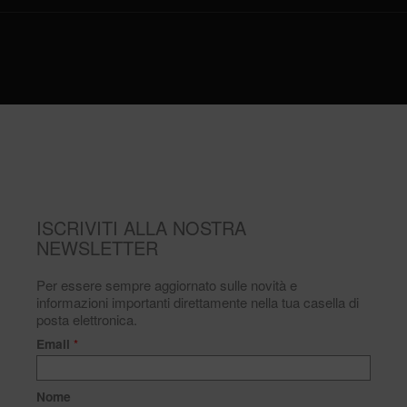
ISCRIVITI ALLA NOSTRA
NEWSLETTER
Per essere sempre aggiornato sulle novità e
informazioni importanti direttamente nella tua casella di
posta elettronica.
Email
*
Nome