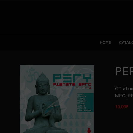
HOME
CATAL
PER
CD album 
MEO, EB
10,00
€