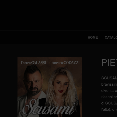
HOME
CATAL
PI
SCUSAMI è
bravissim
diventare
riascolta
di SCUSAM
l’alto), 