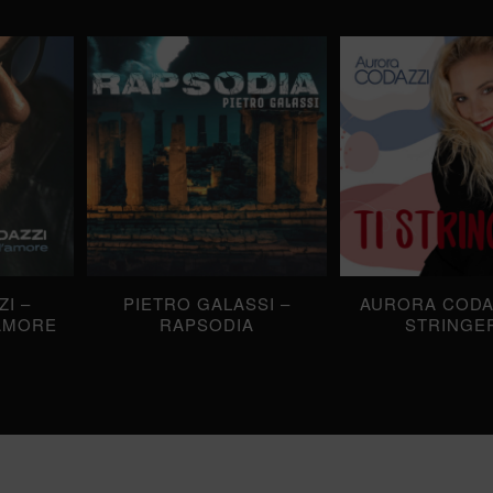
I –
PIETRO GALASSI –
AURORA CODAZ
AMORE
RAPSODIA
STRINGE