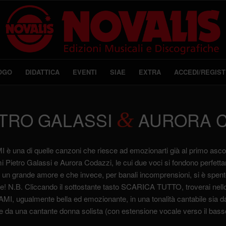
OGO
DIDATTICA
EVENTI
SIAE
EXTRA
ACCEDI/REGIST
ETRO GALASSI
&
AURORA C
 una di quelle canzoni che riesce ad emozionarti già al primo ascolto e
i Pietro Galassi e Aurora Codazzi, le cui due voci si fondono perfett
 un grande amore e che invece, per banali incomprensioni, si è spento.
re! N.B. Cliccando il sottostante tasto SCARICA TUTTO, troverai nello
I, ugualmente bella ed emozionante, in una tonalità cantabile sia d
che da una cantante donna solista (con estensione vocale verso il bass