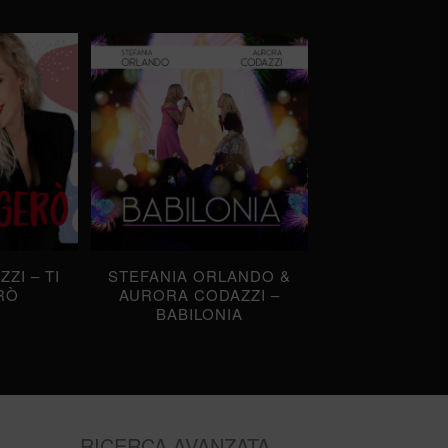
ZI – TI
STEFANIA ORLANDO &
RÒ
AURORA CODAZZI –
BABILONIA
RICERCA AVANZATA