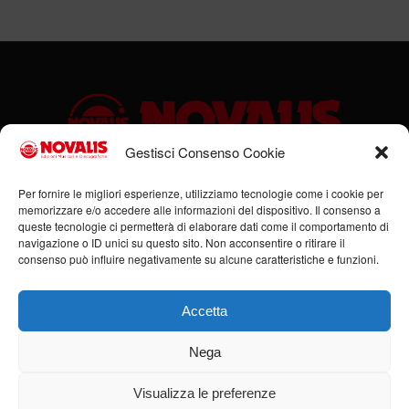
Gestisci Consenso Cookie
Sede legale: Via Cassino, 1 – 47923 Rimini (RN) – Ufficio:
Per fornire le migliori esperienze, utilizziamo tecnologie come i cookie per
memorizzare e/o accedere alle informazioni del dispositivo. Il consenso a
Via Flaminia, 185/B – 47923 Rimini (RN) – P.IVA:
queste tecnologie ci permetterà di elaborare dati come il comportamento di
00951980408
navigazione o ID unici su questo sito. Non acconsentire o ritirare il
Tel. +39 0541 684352 – Cell +39 336 378555 –
consenso può influire negativamente su alcune caratteristiche e funzioni.
info@novalis.it
Accetta
Nega
Visualizza le preferenze
© Copyright - Novalis Music 2019-2026 - Tutti i diritti riservati -
Realizzazione