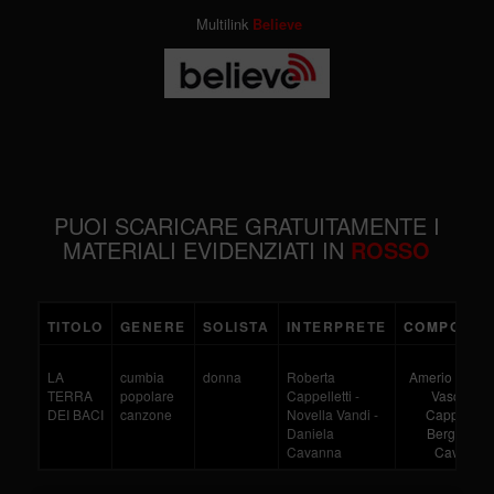
Multilink
Believe
PUOI SCARICARE GRATUITAMENTE I
MATERIALI EVIDENZIATI IN
ROSSO
TITOLO
GENERE
SOLISTA
INTERPRETE
COMPOSIT
LA
cumbia
donna
Roberta
Amerio - Grotto
TERRA
popolare
Cappelletti -
Vaschetti -
DEI BACI
canzone
Novella Vandi -
Cappelletti 
Daniela
Bergamini 
Cavanna
Cavanna