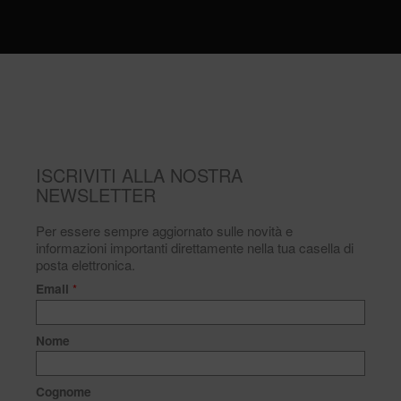
ISCRIVITI ALLA NOSTRA
NEWSLETTER
Per essere sempre aggiornato sulle novità e
informazioni importanti direttamente nella tua casella di
posta elettronica.
Email
*
Nome
Cognome