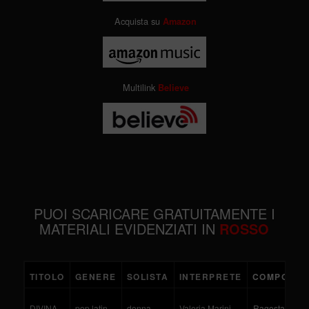
Acquista su
Amazon
Multilink
Believe
PUOI SCARICARE GRATUITAMENTE I
MATERIALI EVIDENZIATI IN
ROSSO
TITOLO
GENERE
SOLISTA
INTERPRETE
COMPOSIT
DIVINA
pop latin
donna
Valeria Marini
Ragosta - Morr