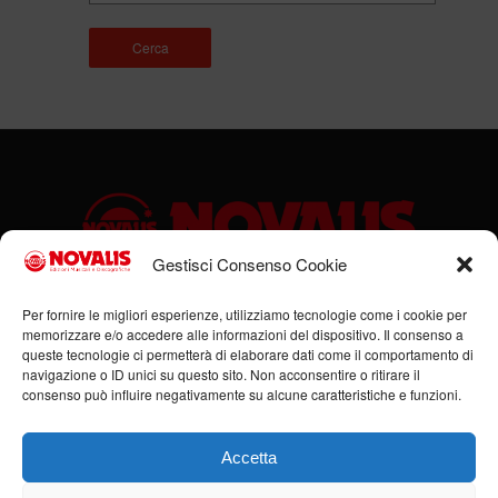
Cerca
Gestisci Consenso Cookie
Sede legale: Via Cassino, 1 – 47923 Rimini (RN) – Ufficio:
Per fornire le migliori esperienze, utilizziamo tecnologie come i cookie per
memorizzare e/o accedere alle informazioni del dispositivo. Il consenso a
Via Flaminia, 185/B – 47923 Rimini (RN) – P.IVA:
queste tecnologie ci permetterà di elaborare dati come il comportamento di
00951980408
navigazione o ID unici su questo sito. Non acconsentire o ritirare il
Tel. +39 0541 684352 – Cell +39 336 378555 –
consenso può influire negativamente su alcune caratteristiche e funzioni.
info@novalis.it
Accetta