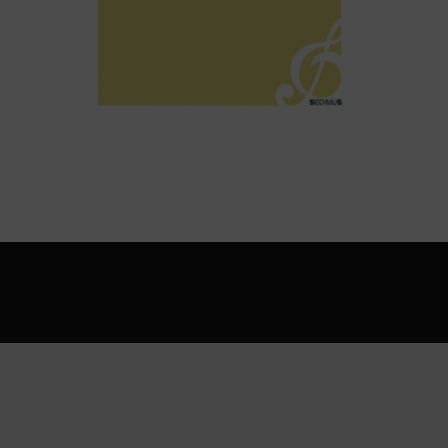
L. Van Beethoven – SONATA IN RE MAGGIORE Op. 6