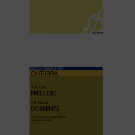
Aldo Rossi – SONATINA – Per flauto e chitarra