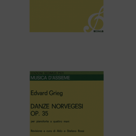
J. Offenbach – BARCAROLA (dall’opera “I racconti di
Hoffmann”) e CAN CAN (dall’operetta “Orfeo all’inferno”)