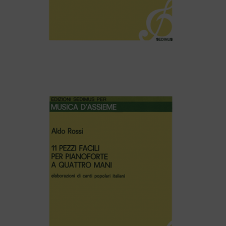
F. Schubert – KINDERMARSCH D928