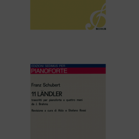
F. Schubert – TRE MARCE MILITARI – D. 733 Op. 51