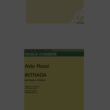
Raffaele Cancelliere – A…Tor…roT…A