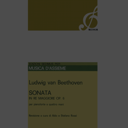
H. Purcell – PRELUDIO – G.F. Händel – CORRENTE