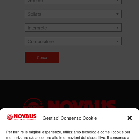
Genere
Solista
Interprete
Compositore
Cerca
Gestisci Consenso Cookie
Sede legale: Via Cassino, 1 – 47923 Rimini (RN) – Ufficio:
Per fornire le migliori esperienze, utilizziamo tecnologie come i cookie per
memorizzare e/o accedere alle informazioni del dispositivo. Il consenso a