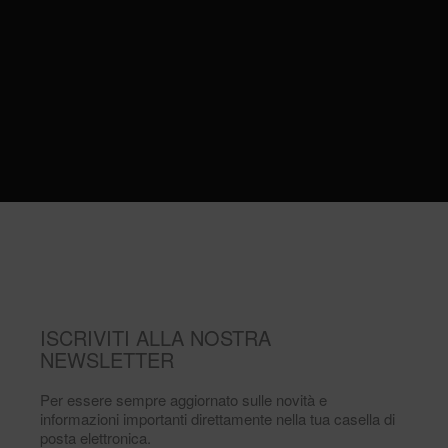
ISCRIVITI ALLA NOSTRA
NEWSLETTER
Per essere sempre aggiornato sulle novità e
informazioni importanti direttamente nella tua casella di
posta elettronica.