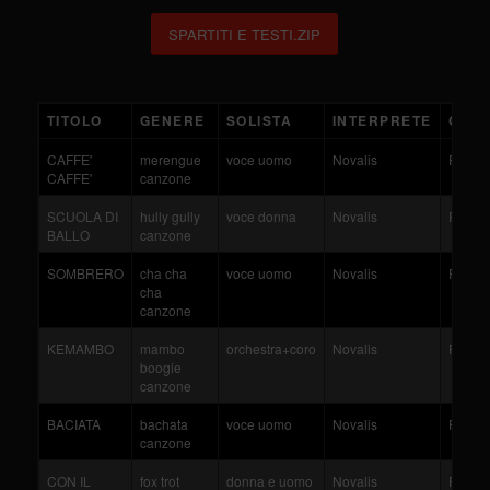
SPARTITI E TESTI.ZIP
TITOLO
GENERE
SOLISTA
INTERPRETE
COMP
CAFFE'
merengue
voce uomo
Novalis
Rinald
CAFFE'
canzone
SCUOLA DI
hully gully
voce donna
Novalis
Rinald
BALLO
canzone
SOMBRERO
cha cha
voce uomo
Novalis
Rinald
cha
canzone
KEMAMBO
mambo
orchestra+coro
Novalis
Rinald
boogie
canzone
BACIATA
bachata
voce uomo
Novalis
Rinald
canzone
CON IL
fox trot
donna e uomo
Novalis
Rinald