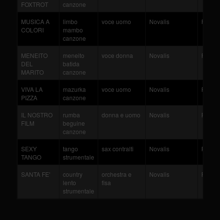
FOXTROT
canzone
MUSICA A
limbo
voce uomo
Novalis
Rinald
COLORI
mambo
canzone
MENEITO
meneito
voce donna
Novalis
Rinald
DEL
batida
MARITO
canzone
VIVA LA
mazurka
voce uomo
Novalis
Rinald
PIZZA
canzone
IL NOSTRO
rumba
donna e uomo
Novalis
Rinald
FILM
beguine
canzone
SEXY
tango
sax contralti
Novalis
Rinald
TANGO
strumentale
SANTA FE'
country
orchestra e
Novalis
Rinald
lento
fisa
strumentale