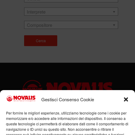
Interprete
Compositore
Cerca
Gestisci Consenso Cookie
Sede legale: Via Cassino, 1 – 47923 Rimini (RN) – Ufficio:
Per fornire le migliori esperienze, utilizziamo tecnologie come i cookie per
memorizzare e/o accedere alle informazioni del dispositivo. Il consenso a
Via Flaminia, 185/B – 47923 Rimini (RN) – P.IVA:
queste tecnologie ci permetterà di elaborare dati come il comportamento di
00951980408
navigazione o ID unici su questo sito. Non acconsentire o ritirare il
Tel. +39 0541 684352 – Cell +39 336 378555 –
consenso può influire negativamente su alcune caratteristiche e funzioni.