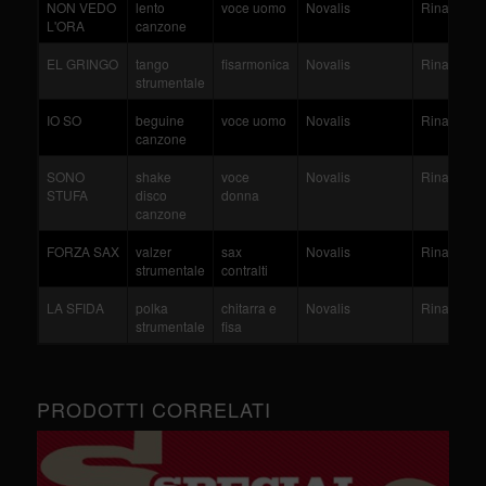
NON VEDO
lento
voce uomo
Novalis
Rinaldi
L'ORA
canzone
EL GRINGO
tango
fisarmonica
Novalis
Rinaldi
strumentale
IO SO
beguine
voce uomo
Novalis
Rinaldi
canzone
SONO
shake
voce
Novalis
Rinaldi
STUFA
disco
donna
canzone
FORZA SAX
valzer
sax
Novalis
Rinaldi
strumentale
contralti
LA SFIDA
polka
chitarra e
Novalis
Rinaldi
strumentale
fisa
PRODOTTI CORRELATI