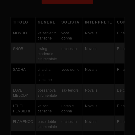
TITOLO
GENERE
SOLISTA
INTERPRETE
COMPOS
MONDO
valzer lento
voce
Novalis
Rinaldi
canzone
donna
SNOB
swing
orchestra
Novalis
Rinaldi
moderato
strumentale
SACHA
cha cha
voce uomo
Novalis
Rinaldi
cha
canzone
LOVE
bossanova
sax tenore
Novalis
De Carli
MELODY
strumentale
I TUOI
valzer
uomo e
Novalis
Rinaldi
PENSIERI
canzone
donna
FLAMENCO
paso doble
orchestra
Novalis
Rinaldi
strumentale