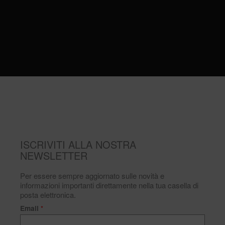
ISCRIVITI ALLA NOSTRA
NEWSLETTER
Per essere sempre aggiornato sulle novità e
informazioni importanti direttamente nella tua casella di
posta elettronica.
Email
*