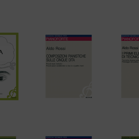
 SONATA
Robert Schumann – SLANCIO (dai
Aldo Ross
 pianoforte
“Pezzi Fantastici” Op. 12)
TECNICA PIA
d
 IL LIBRO DI
Aldo Rossi – COMPOSIZIONI
Aldo Rossi 
A
PIANISTICHE SULLE CINQUE
DI TECNI
DITA