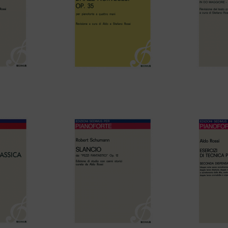
11 LÄNDLER
Edvard Grieg – DANZE
F.J. Hayd
NORVEGESI – Op. 35
MAGGIORE 