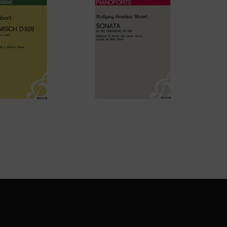
t – KINDERMARSCH
Wolfgang Amadeus Mozart –
D928
SONATA IN DO MAGGIORE KV
545