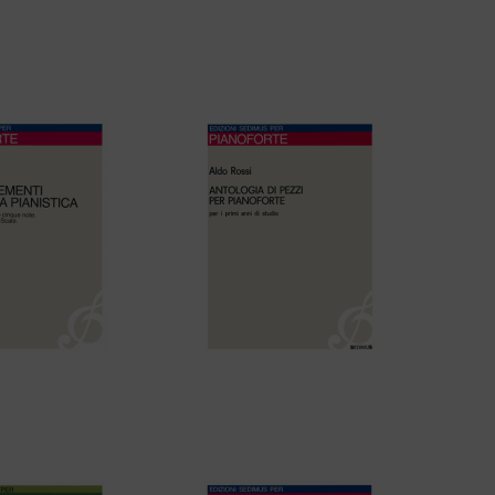
i – ESERCIZI DI
Franz Schubert – IMPROVVISO in
NISTICA – Seconda
Mib Maggiore – D 899 (Op. 90 n. 2)
ispensa
– I PRIMI ELEMENTI
Aldo Rossi – ANTOLOGIA DI
CA PIANISTICA
PEZZI PER PIANOFORTE