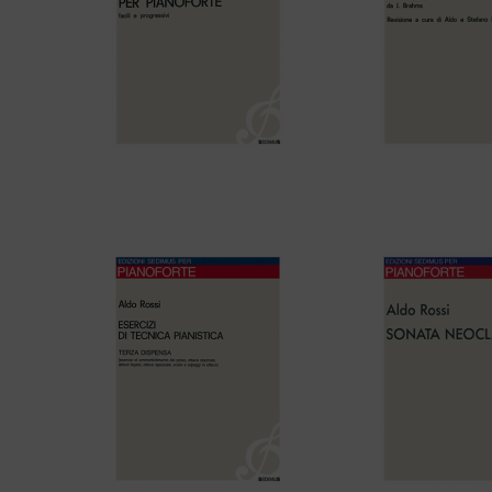
Aldo Rossi – 27 PICCOLI PEZZI
F. Schubert – 
PER PIANOFORTE