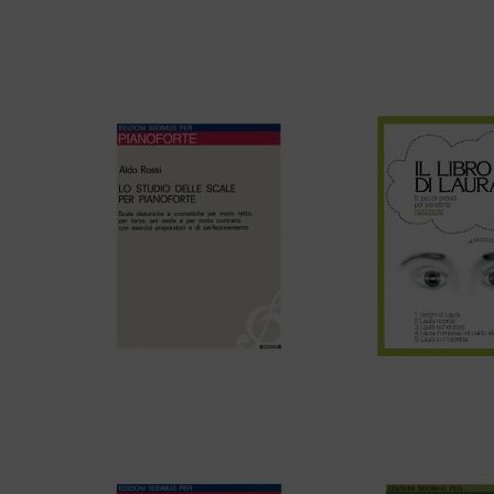
Aldo Rossi – ESERCIZI DI
Aldo Rossi –
TECNICA PIANISTICA – Terza
NEOCLASSICA per
dispensa
Aldo Rossi – LO STUDIO DELLE
Vittorio Sforzi –
SCALE PER PIANOFORTE
LAUR