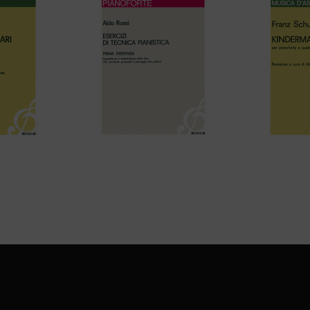
TRE MARCE
Aldo Rossi – ESERCIZI DI
F. Schuber
733 Op. 51
TECNICA PIANISTICA – Prima
dispensa