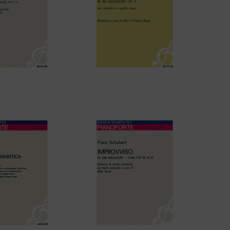
n – SONATA IN DO
L. Van Beethoven – SONATA IN
– HOB. XVI: 10
RE MAGGIORE Op. 6