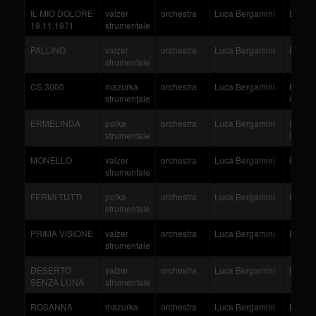
IL MIO DOLORE
valzer
orchestra
Luca Bergamini
Bergam
19.11.1971
strumentale
PALLINO
valzer
orchestra
Luca Bergamini
Bergam
strumentale
CS 3000
mazurka
orchestra
Luca Bergamini
Bergam
strumentale
Confic
ERMELINDA
polka
orchestra
Luca Bergamini
Bergam
strumentale
Gabrici
MONELLO
valzer
orchestra
Luca Bergamini
Bergam
strumentale
FERMI TUTTI
polka
orchestra
Luca Bergamini
Bergam
strumentale
PRIMA VISIONE
valzer
orchestra
Luca Bergamini
Bergam
strumentale
DESERTO
valzer
orchestra
Luca Bergamini
Nicolu
SENZA LUNA
strumentale
ROSANNA
mazurka
orchestra
Luca Bergamini
Bergam