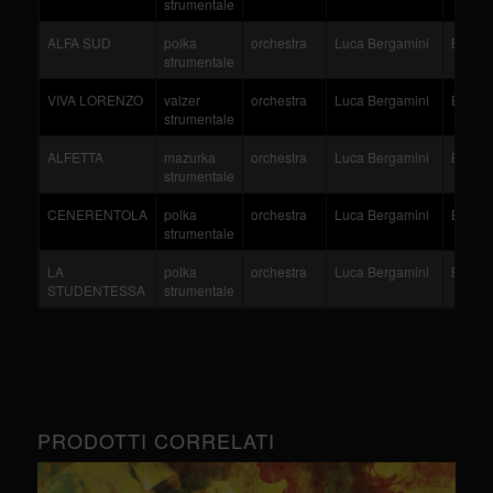
strumentale
ALFA SUD
polka
orchestra
Luca Bergamini
Bergam
strumentale
VIVA LORENZO
valzer
orchestra
Luca Bergamini
Bergam
strumentale
ALFETTA
mazurka
orchestra
Luca Bergamini
Bergam
strumentale
CENERENTOLA
polka
orchestra
Luca Bergamini
Bergam
strumentale
LA
polka
orchestra
Luca Bergamini
Bergam
STUDENTESSA
strumentale
PRODOTTI CORRELATI