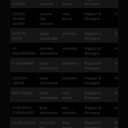
VORRAI
canzone
donna
Romagna
QUIZAS,
cha cha
voce
Ragazzi di
Farres
QUIZAS,
cha
donna
Romagna
QUIZAS
canzone
TUTTI IN
valzer
orchestra
Ragazzi di
Nanni - 
PISTA
strumentale
Romagna
LA
mazurka
orchestra
Ragazzi di
Nanni - 
MAZURCHINA
strumentale
Romagna
IL CANARINO
valzer
clarinetto
Ragazzi di
Nanni - 
strumentale
Romagna
DISCESA
polka
orchestra
Ragazzi di
Nanni - 
LIBERA
strumentale
Romagna
BELLISSIMO
lento
voce
Ragazzi di
Rinaldi
strumentale
donna
Romagna
CONCERTO
lento
sax
Ragazzi di
Rodrigo
D’ARANJUIEZ
strumentale
contralto
Romagna
LA FELICIDAD
disco-cha
voce
Ragazzi di
Stellava
cha
donna
Romagna
Ferretti-