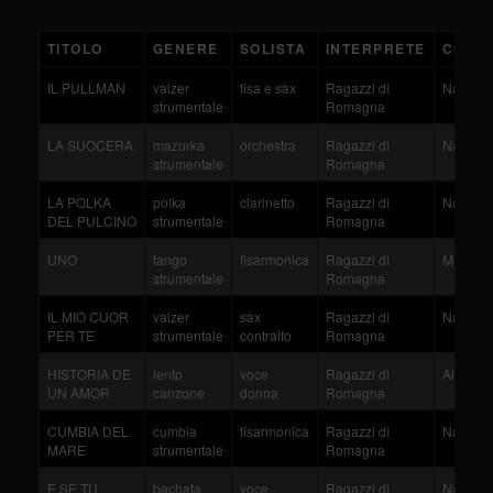
TITOLO
GENERE
SOLISTA
INTERPRETE
COMP
IL PULLMAN
valzer
fisa e sax
Ragazzi di
Nanni - 
strumentale
Romagna
LA SUOCERA
mazurka
orchestra
Ragazzi di
Nanni - 
strumentale
Romagna
LA POLKA
polka
clarinetto
Ragazzi di
Nanni - 
DEL PULCINO
strumentale
Romagna
UNO
tango
fisarmonica
Ragazzi di
Mores
strumentale
Romagna
IL MIO CUOR
valzer
sax
Ragazzi di
Nanni - 
PER TE
strumentale
contralto
Romagna
HISTORIA DE
lento
voce
Ragazzi di
Almaran
UN AMOR
canzone
donna
Romagna
CUMBIA DEL
cumbia
fisarmonica
Ragazzi di
Nanni - 
MARE
strumentale
Romagna
E SE TU
bachata
voce
Ragazzi di
Nanni - 