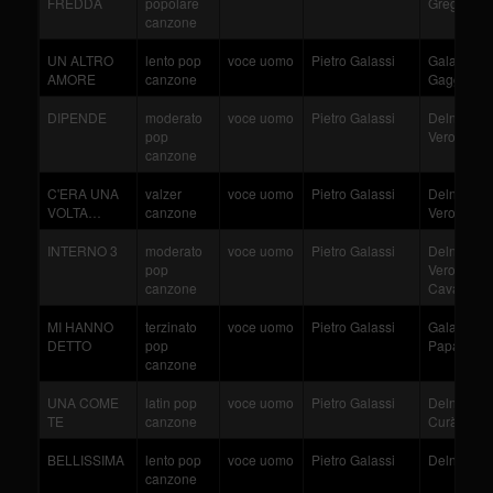
FREDDA
popolare
Gregorio
canzone
UN ALTRO
lento pop
voce uomo
Pietro Galassi
Galassi - F
AMORE
canzone
Gaggioli
DIPENDE
moderato
voce uomo
Pietro Galassi
Delnevo - 
pop
Veroni
canzone
C'ERA UNA
valzer
voce uomo
Pietro Galassi
Delnevo - 
VOLTA…
canzone
Veroni
INTERNO 3
moderato
voce uomo
Pietro Galassi
Delnevo - 
pop
Veroni - Cu
canzone
Cavanna
MI HANNO
terzinato
voce uomo
Pietro Galassi
Galassi - D
DETTO
pop
Papaleo
canzone
UNA COME
latin pop
voce uomo
Pietro Galassi
Delnevo - 
TE
canzone
Curà - Unet
BELLISSIMA
lento pop
voce uomo
Pietro Galassi
Delnevo - 
canzone