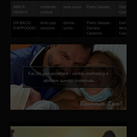
AMICA
moderato
voce uomo
Pietro Galassi
Delnevo - 
NEMICA
cumbia
Curà - Ver
UN BACIO
lento pop
donna -
Pietro Galassi -
Delnevo - 
D'APPOGGIO
canzone
uomo
Daniela
Veroni - Ta
Cavanna
Cavanna
Fai clic per accettare i cookie marketing e
abilitare questo contenuto