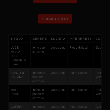
SCARICA TUTTO
TITOLO
GENERE
SOLISTA
INTERPRETE
COMPOS
LUCE
lento pop
voce uomo
Pietro Galassi
Galassi
NELLA
canzone
LUCE
(Benvenuto
Enea)
CANZONE
moderato
voce uomo
Pietro Galassi
Delnevo - 
ITALIANA
beguine
Veroni
canzone
MAI
terzinato
voce uomo
Pietro Galassi
Delnevo - 
L'AMORE
popolare
Veroni
canzone
GUERRA
moderato
voce uomo
Pietro Galassi
Galassi - R