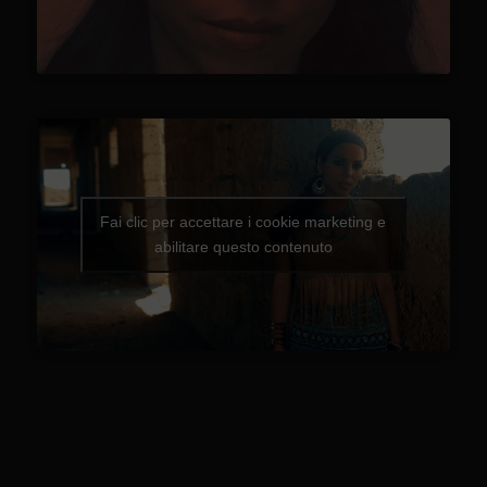
Fai clic per accettare i cookie marketing e
abilitare questo contenuto