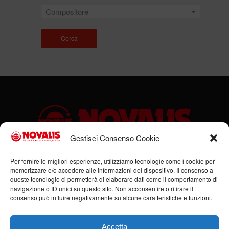
Compositore
Cerca
Gestisci Consenso Cookie
Sede legale: Via Cassino, 1 – 47923 Rimini (RN) – Ufficio:
Per fornire le migliori esperienze, utilizziamo tecnologie come i cookie per
memorizzare e/o accedere alle informazioni del dispositivo. Il consenso a
Via Flaminia, 185/B – 47923 Rimini (RN) – P.IVA:
queste tecnologie ci permetterà di elaborare dati come il comportamento di
00951980408
navigazione o ID unici su questo sito. Non acconsentire o ritirare il
Tel. +39 0541 684352 – Cell +39 336 378555 –
consenso può influire negativamente su alcune caratteristiche e funzioni.
info@novalis.it
Accetta