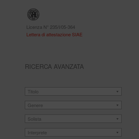
Licenza N° 235/I/05-364
Lettera di attestazione SIAE
RICERCA AVANZATA
Titolo
Genere
Solista
Interprete